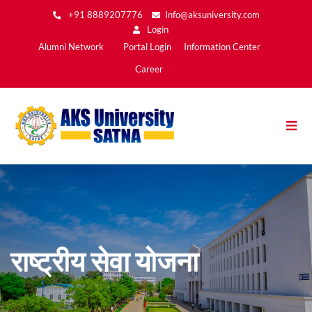
Skip
+91 8889207776
Info@aksuniversity.com
to
Login
main
Main
Alumni Network
Portal Login
Information Center
content
Menu2
Career
राष्ट्रीय सेवा योजना